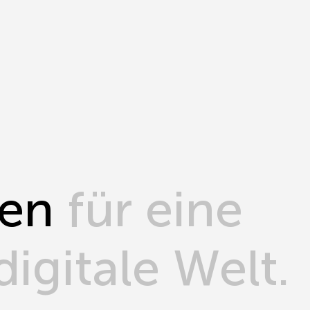
gen
für eine
digitale Welt.