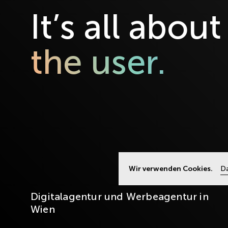
It’s all about
the user.
Wir verwenden Cookies.
Da
Digitalagentur und Werbeagentur in
Wien