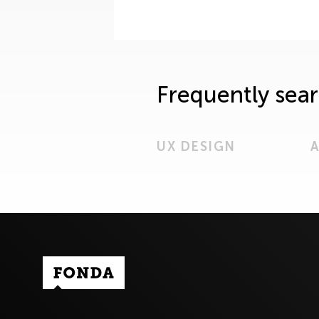
Frequently sea
UX DESIGN
A
Fonda Logo