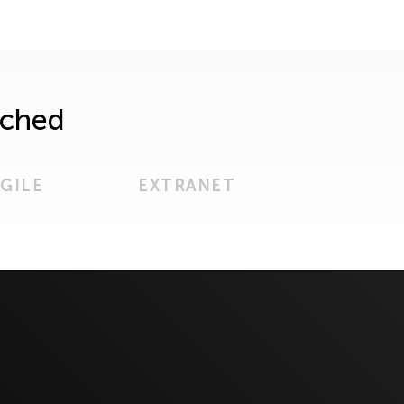
rched
GILE
EXTRANET