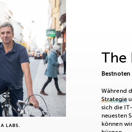
The
Bestnoten 
Während d
Strategie
u
sich die I
neuesten 
können wir
A LABS.