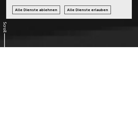
Alle Dienste ablehnen
Alle Dienste erlauben
Scroll
Digitale Barrierefreiheit
verpflichtend seit 2025
Mit dem
European Accessibility Act (EAA)
wird
digitale Barrierefreiheit für viele Unternehmen
und Organisationen zur Pflicht. Denn auch das
Gesetz erkennt die Wichtigkeit der
Barrierefreiheit von digitalen Plattformen,
weswegen zunehmend höhere Standards nicht