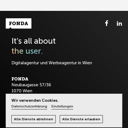
Fonda Logo
It’s all about
the user.
Digitalagentur und Werbeagentur in Wien
Neubaugasse 57/36
1070 Wien
Wir verwenden Cookies.
T:
+43-1-8901589
Datenschutzerklärung
Einstellungen
office@fonda.at
Alle Dienste ablehnen
Alle Dienste erlauben