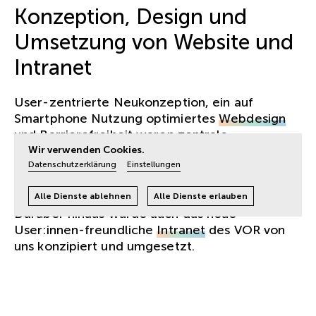
Konzeption, Design und
Umsetzung von Website und
Intranet
User-zentrierte Neukonzeption, ein auf
Smartphone Nutzung optimiertes
Webdesign
und Barrierefreiheit waren zentrale
Anforderungen an die neue
Website
des
Wir verwenden Cookies.
Verkehrsverbunds für Wien, Niederösterreich
Datenschutzerklärung
Einstellungen
und Burgenland.
Alle Dienste ablehnen
Alle Dienste erlauben
Darüber hinaus wurde auch das neue
User:innen-freundliche
Intranet
des VOR von
uns konzipiert und umgesetzt.
KUNDE.