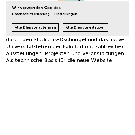
klare
Bildsprache
und symbolische
Wir verwenden Cookies.
Navigationshilfen unterstützt, die den
Datenschutzerklärung
Einstellungen
besonderen Ansprüchen der Branche
entspricht. Interne und externe Verlinkungen zu
Alle Dienste ablehnen
Alle Dienste erlauben
Instituten sowie der Hauptseite der TU führen
durch den Studiums-Dschungel und das aktive
Universitätsleben der Fakultät mit zahlreichen
Ausstellungen, Projekten und Veranstaltungen.
Als technische Basis für die neue Website
wurde eZ Platform eingesetzt.
In den vergangenen Jahren wurde eine große
Datenbank mit 100.000 Datensätzen –
bestehend aus Plänen, Bildern,
ausgezeichneten Diplomarbeiten, Projekten
und Lehrveranstaltungen aufgebaut. Diese
Datenbank wurde komplett neu gestaltet, auf
Basis von eZ Platform neu programmiert und
mit einfach zu bedienenden Such- und