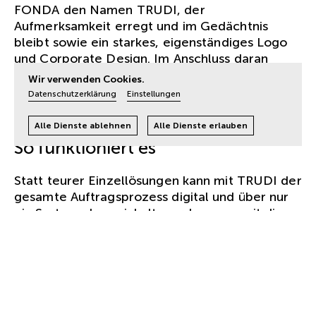
FONDA den Namen TRUDI, der
Aufmerksamkeit erregt und im Gedächtnis
bleibt sowie ein starkes, eigenständiges Logo
und Corporate Design. Im Anschluss daran
erfolgte die
Umsetzung
der Website sowie
Wir verwenden Cookies.
weiterer Anwendungen wie Videotutorials und
Datenschutzerklärung
Einstellungen
Online-Werbemittel
.
Alle Dienste ablehnen
Alle Dienste erlauben
So funktioniert es
Statt teurer Einzellösungen kann mit TRUDI der
gesamte Auftragsprozess digital und über nur
ein System abgewickelt werden – womit die
Kosten aller Beteiligten deutlich reduziert
werden. Die Daten der Speditionen werden
über sichere, standardisierte Schnittstellen an
das Trudi-Web-Tool des Frächters übermittelt.
Dieser wiederum vergibt Aufträge elektronisch
an seine Fahrer, denen Trudi in einer einfach