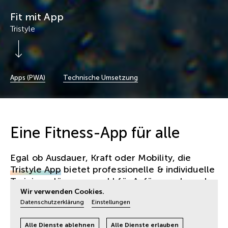
Fit mit App
Tristyle
Scroll Down
Apps (PWA)
Technische Umsetzung
Eine Fitness-App für alle
Egal ob Ausdauer, Kraft oder Mobility, die
Tristyle App
bietet professionelle & individuelle
Trainingspläne – sowohl für Anfänger als auch
Wir verwenden Cookies.
für Fortgeschrittene. Zudem können User:innen
Datenschutzerklärung
Einstellungen
mit ihren Coaches per Chat kommunizieren.
Fonda ist für
UX-Design
und
UI-Design
Alle Dienste ablehnen
Alle Dienste erlauben