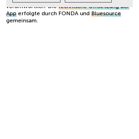
verantwortlich. Die
technische Umsetzung der
App
erfolgte durch FONDA und
Bluesource
gemeinsam.
KUNDE.
Tristyle
LEISTUNGEN.
Digital Strategy
UX- & UI-Design
Apps (PWA)
Websites & Webapplikationen
Technische
Umsetzung
KERNTEAM.
Daniel Aichinger-
Mühlbacher.
Programmierung