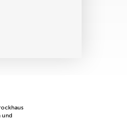
rockhaus
n und