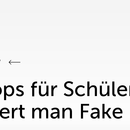
W
s für Schüle
ziert man Fak