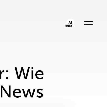
AI-Chatbot
r: Wie
e News