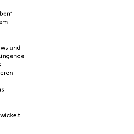
eben“
dem
ews und
klingende
s
ieren
us
wickelt