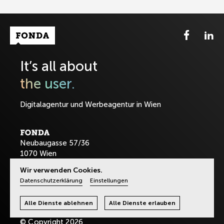
Fonda Logo
It’s all about
the user.
Digitalagentur und Werbeagentur in Wien
Neubaugasse 57/36
1070 Wien
Wir verwenden Cookies.
T:
+43-1-8901589
Datenschutzerklärung
Einstellungen
office@fonda.at
Alle Dienste ablehnen
Alle Dienste erlauben
© Copyright 2026