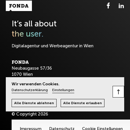
Fonda Logo
It’s all about
the user.
Digitalagentur und Werbeagentur in Wien
Neubaugasse 57/36
1070 Wien
Wir verwenden Cookies.
T:
+43-1-8901589
Datenschutzerklärung
Einstellungen
office@fonda.at
Alle Dienste ablehnen
Alle Dienste erlauben
© Copyright 2026
Impressum
Datenschutz
Cookie Einstellungen