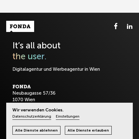
Fonda Logo
It’s all about
the user.
Digitalagentur und Werbeagentur in Wien
Neubaugasse 57/36
1070 Wien
Wir verwenden Cookies.
T:
+43-1-8901589
Datenschutzerklärung
Einstellungen
office@fonda.at
Alle Dienste ablehnen
Alle Dienste erlauben