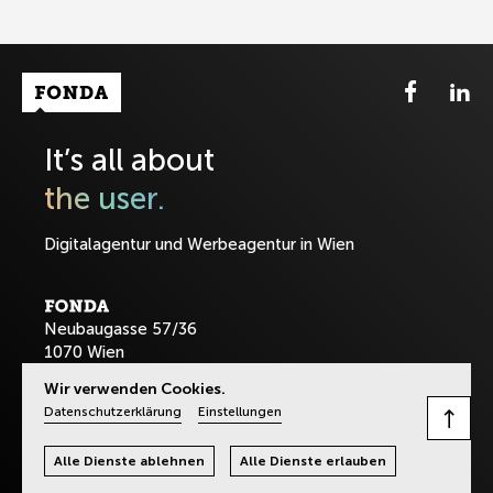
Fonda Logo
It’s all about
the user.
Digitalagentur und Werbeagentur in Wien
Neubaugasse 57/36
1070 Wien
Wir verwenden Cookies.
T:
+43-1-8901589
Datenschutzerklärung
Einstellungen
office@fonda.at
Alle Dienste ablehnen
Alle Dienste erlauben