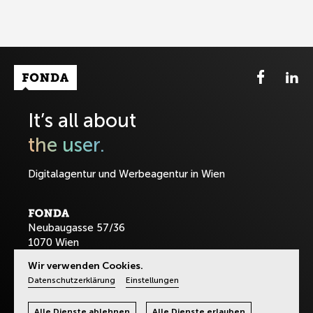
Fonda Logo
It’s all about
the user.
Digitalagentur und Werbeagentur in Wien
Neubaugasse 57/36
1070 Wien
Wir verwenden Cookies.
T:
+43-1-8901589
Datenschutzerklärung
Einstellungen
office@fonda.at
Alle Dienste ablehnen
Alle Dienste erlauben