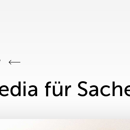
W
edia für Sach