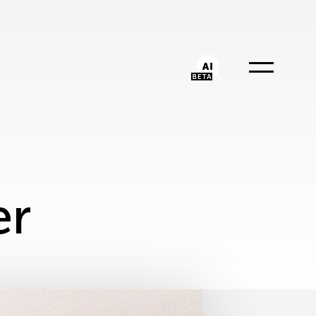
AI-Chatbot
er