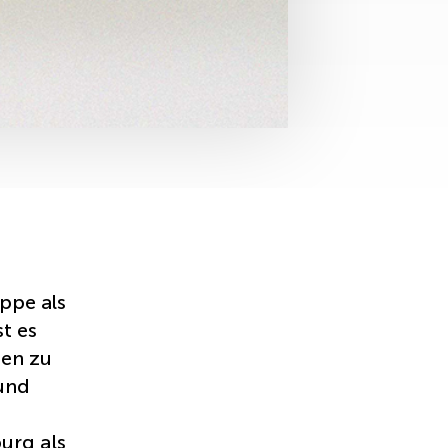
ppe als
t es
men zu
und
urg als